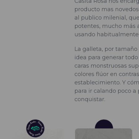
Casita Rosa nos encarg
producto mas novedoso
al publico milenial, q
potentes, mucho más a
usando habitualmente 
La galleta, por tamaño 
idea para generar todo 
caras monstruosas super
colores flúor en contra
establecimiento. Y cóm
para ir calando poco a
conquistar.