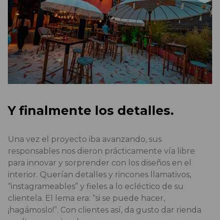
Y finalmente los detalles.
Una vez el proyecto iba avanzando, sus
responsables nos dieron prácticamente vía libre
para innovar y sorprender con los diseños en el
interior. Querían detalles y rincones llamativos,
“instagrameables” y fieles a lo ecléctico de su
clientela. El lema era: “si se puede hacer,
¡hagámoslo!”. Con clientes así, da gusto dar rienda